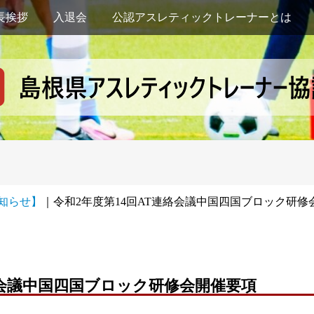
長挨拶
入退会
公認アスレティックトレーナーとは
知らせ】
｜
令和2年度第14回AT連絡会議中国四国ブロック研
絡会議中国四国ブロック研修会開催要項