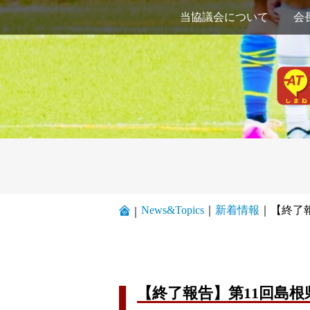
当協議会について
会
News&Topics
｜
新着情報
｜
【終了
｜
【終了報告】第11回島