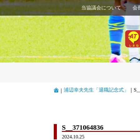
当協議会について
会
浦辺幸夫先生「退職記念式」
｜
S_
｜
S__371064836
2024.10.25