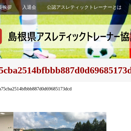
長挨拶
入退会
公認アスレティックトレーナーとは
5cba2514bfbbb887d0d69685173
a75cba2514bfbbb887d0d69685173dcd