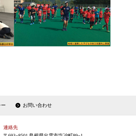
シー
お問い合わせ
連絡先
〒693−8501 島根県出雲市塩冶町89−1