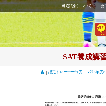
当協議会について
会
SAT養成講
認定トレーナー制度
｜
令和8年度
｜