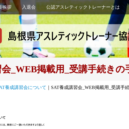
長挨拶
入退会
公認アスレティックトレーナーとは
習会_WEB掲載用_受講手続き
SAT養成講習会について
｜
SAT養成講習会_WEB掲載用_受講